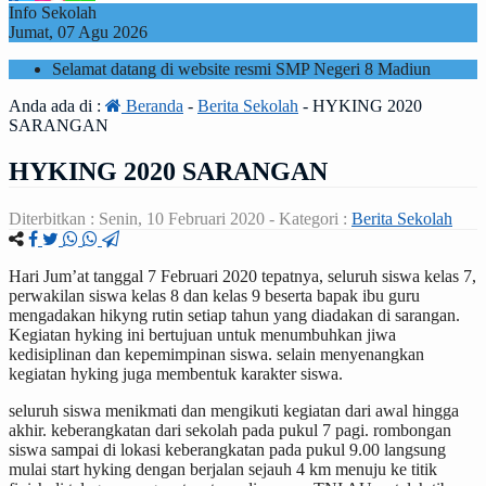
Info Sekolah
Jumat, 07 Agu 2026
Selamat datang di website resmi SMP Negeri 8 Madiun
Anda ada di :
Beranda
-
Berita Sekolah
-
HYKING 2020
SARANGAN
HYKING 2020 SARANGAN
Diterbitkan :
Senin, 10 Februari 2020
- Kategori :
Berita Sekolah
Hari Jum’at tanggal 7 Februari 2020 tepatnya, seluruh siswa kelas 7,
perwakilan siswa kelas 8 dan kelas 9 beserta bapak ibu guru
mengadakan hikyng rutin setiap tahun yang diadakan di sarangan.
Kegiatan hyking ini bertujuan untuk menumbuhkan jiwa
kedisiplinan dan kepemimpinan siswa. selain menyenangkan
kegiatan hyking juga membentuk karakter siswa.
seluruh siswa menikmati dan mengikuti kegiatan dari awal hingga
akhir. keberangkatan dari sekolah pada pukul 7 pagi. rombongan
siswa sampai di lokasi keberangkatan pada pukul 9.00 langsung
mulai start hyking dengan berjalan sejauh 4 km menuju ke titik