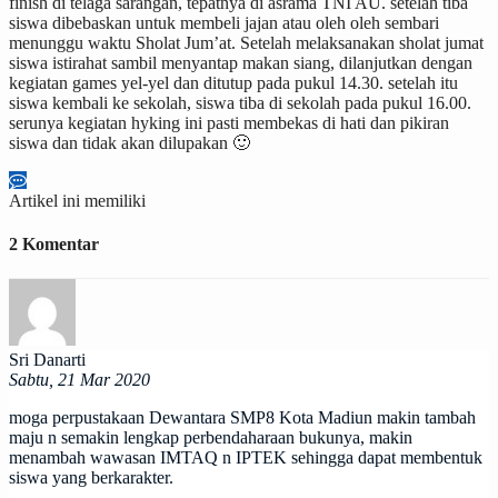
finish di telaga sarangan, tepatnya di asrama TNI AU. setelah tiba
siswa dibebaskan untuk membeli jajan atau oleh oleh sembari
menunggu waktu Sholat Jum’at. Setelah melaksanakan sholat jumat
siswa istirahat sambil menyantap makan siang, dilanjutkan dengan
kegiatan games yel-yel dan ditutup pada pukul 14.30. setelah itu
siswa kembali ke sekolah, siswa tiba di sekolah pada pukul 16.00.
serunya kegiatan hyking ini pasti membekas di hati dan pikiran
siswa dan tidak akan dilupakan 🙂
Artikel ini memiliki
2 Komentar
Sri Danarti
Sabtu, 21 Mar 2020
moga perpustakaan Dewantara SMP8 Kota Madiun makin tambah
maju n semakin lengkap perbendaharaan bukunya, makin
menambah wawasan IMTAQ n IPTEK sehingga dapat membentuk
siswa yang berkarakter.