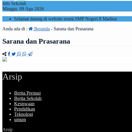
Info Sekolah
Minggu, 09 Agu 2026
Selamat datang di website resmi SMP Negeri 8 Madiun
Anda ada di :
Beranda
-
Sarana dan Prasarana
Sarana dan Prasarana
Arsip
Berita Prestasi
Berita Sekolah
Kesiswaan
Pendidikan
Teknologi
umum
Arsip