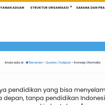
AYANAN ADUAN
STRUKTUR ORGANISASI
SARANA DAN PR
Anda ada di :
Beranda
-
Quotes / Kutipan
-
Konsep Otomatis
anya pendidikan yang bisa menyela
 depan, tanpa pendidikan Indonesi