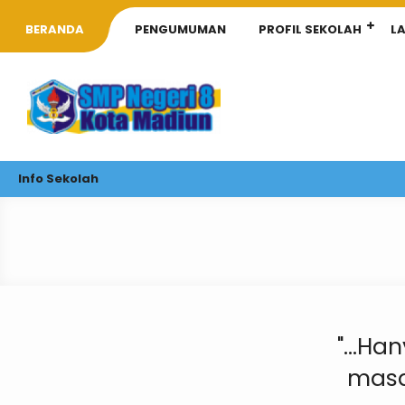
BERANDA
PENGUMUMAN
PROFIL SEKOLAH
L
Info Sekolah
"...H
masa