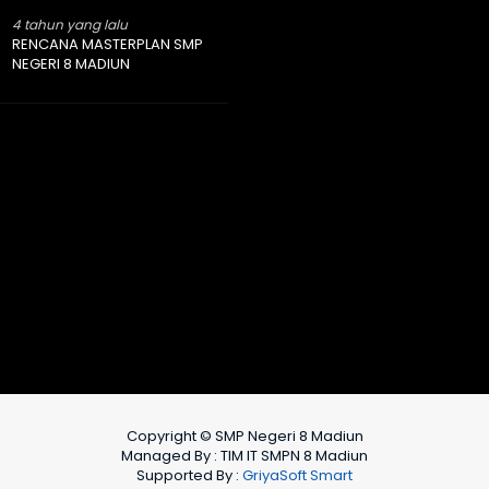
4 tahun yang lalu
RENCANA MASTERPLAN SMP
NEGERI 8 MADIUN
Copyright © SMP Negeri 8 Madiun
Managed By : TIM IT SMPN 8 Madiun
Supported By :
GriyaSoft Smart