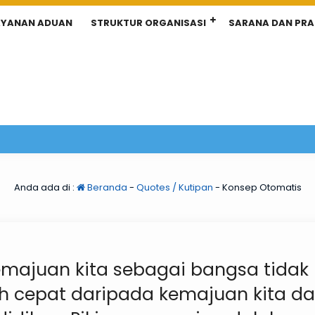
AYANAN ADUAN
STRUKTUR ORGANISASI
SARANA DAN PR
Anda ada di :
Beranda
-
Quotes / Kutipan
-
Konsep Otomatis
Kemajuan kita sebagai bangsa tidak
ih cepat daripada kemajuan kita d