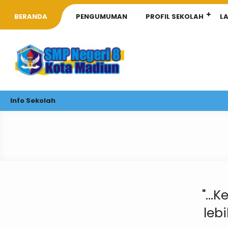
BERANDA
PENGUMUMAN
PROFIL SEKOLAH
L
Info Sekolah
"...
leb