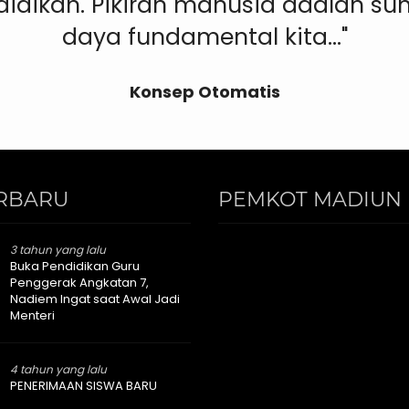
didikan. Pikiran manusia adalah su
daya fundamental kita..."
Konsep Otomatis
RBARU
PEMKOT MADIUN 
3 tahun yang lalu
Buka Pendidikan Guru
Penggerak Angkatan 7,
Nadiem Ingat saat Awal Jadi
Menteri
4 tahun yang lalu
PENERIMAAN SISWA BARU