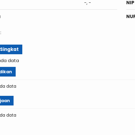
-, -
NIP
a
NU
:
l Singkat
ada data
dikan
da data
jaan
da data