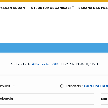
AYANAN ADUAN
STRUKTUR ORGANISASI
SARANA DAN PR
Anda ada di :
Beranda
-
GTK
-
ULYA AINUN NAJIB, S.Pd.I
 mulai :
-
Jabatan :
Guru PAI
Sta
Kelamin
NIK