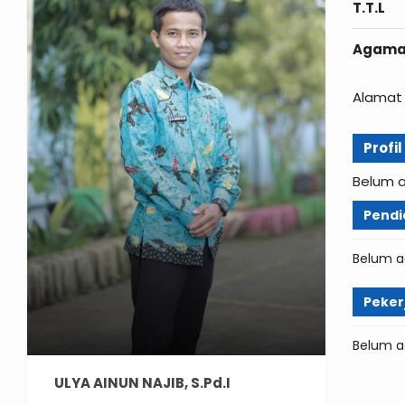
T.T.L
Agam
Alamat 
Profi
Belum 
Pendi
Belum a
Peker
Belum a
ULYA AINUN NAJIB, S.Pd.I