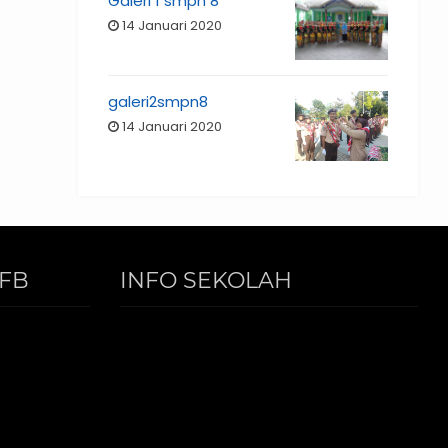
Galeri 1 smpn 8
14 Januari 2020
galeri2smpn8
14 Januari 2020
FB
INFO SEKOLAH