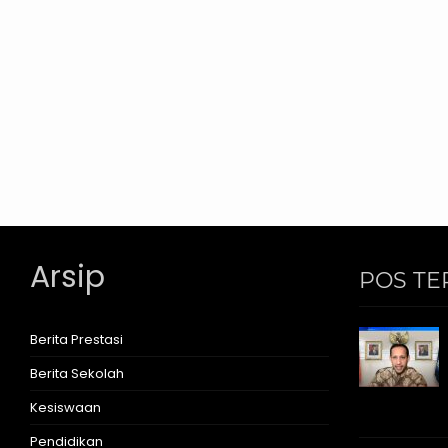
Arsip
POS TE
Berita Prestasi
Berita Sekolah
Kesiswaan
Pendidikan