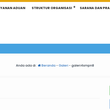
AYANAN ADUAN
STRUKTUR ORGANISASI
SARANA DAN PR
Anda ada di :
Beranda
-
Galeri
-
galeri4smpn8