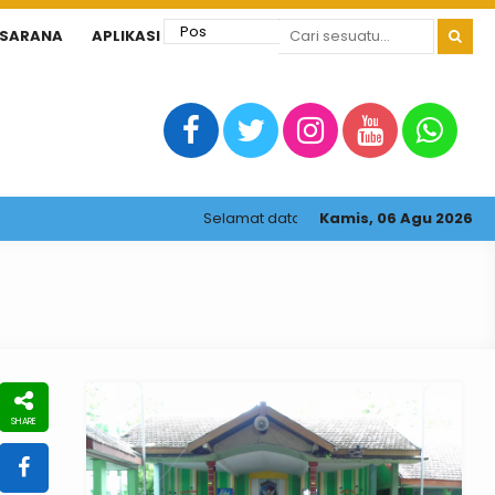
ASARANA
APLIKASI
Selamat datang di website resmi SMP Nege
Kamis, 06 Agu 2026