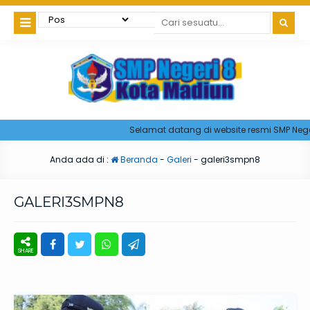
Selamat datang di website resmi SMP Negeri
Anda ada di :
Beranda
-
Galeri
-
galeri3smpn8
GALERI3SMPN8