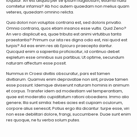
loquitur. An est aliquid per se ipsum flagitiosum, etiamsi nulla
comitetur infamia? Ab hoc autem quaedam non melius quam
veteres, quaedam omnino relicta.
Quia dolori non voluptas contraria est, sed doloris privatio.
Omnia contraria, quos etiam insanos esse vultis. Quid Zeno?
An vero displicuit ea, quae tributa est animi virtutibus tanta
praestantia? Primum cur ista res digna odio est, nisi quod est
turpis? Ad eas enim res ab Epicuro praecepta dantur.
Quicquid enim a sapientia proficiscitur, id continuo debet
expletum esse omnibus suis partibus; Ut optime, secundum
naturam affectum esse possit.
Nummus in Croesi divitiis obscuratur, pars est tamen
divitiarum. Quamvis enim depravatae non sint, pravae tamen
esse possunt. Idemque diviserunt naturam hominis in animum
et corpus. Transfer idem ad modestiam vel temperantiam,
quae est moderatio cupiditatum rationi oboediens. Immo alio
genere; Illa sunt similia: hebes acies est cuipiam oculorum,
corpore alius senescit; Potius ergo illa dicantur: turpe esse, viri
non esse debilitari dolore, frangi, succumbere. Duae sunt enim
res quoque, ne tu verba solum putes.