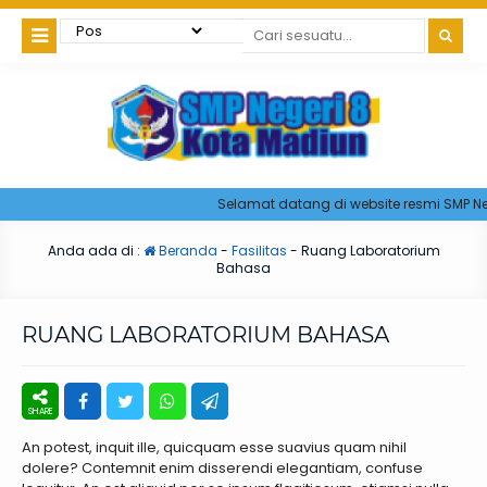
Selamat datang di website resmi SMP Nege
Anda ada di :
Beranda
-
Fasilitas
-
Ruang Laboratorium
Bahasa
RUANG LABORATORIUM BAHASA
An potest, inquit ille, quicquam esse suavius quam nihil
dolere? Contemnit enim disserendi elegantiam, confuse