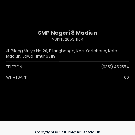
SMP Negeri 8 Madiun
NSPN :
20534164
Jl. Pilang Mulya No.20, Pilangbango, Kec. Kartoharjo, Kota
Madiun, Jawa Timur 63119
TELEPON
(0351) 452554
WHATSAPP
00
Copyright © SMP Negeri 8 Madiun