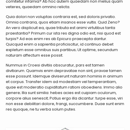
comitetur infamia? Ab hoc autem quaedam non melius quam
veteres, quaedam omnino relicta.
Quia dolori non voluptas contraria est, sed doloris privatio.
Omnia contraria, quos etiam insanos esse vultis. Quid Zeno?
An vero displicuit ea, quae tributa est animi virtutibus tanta
praestantia? Primum cur ista res digna odio est, nisi quod est
turpis? Ad eas enim res ab Epicuro praecepta dantur.
Quicquid enim a sapientia proficiscitur, id continuo debet
expletum esse omnibus suis partibus; Ut optime, secundum
naturam affectum esse possit.
Nummus in Croesi divitiis obscuratur, pars est tamen
divitiarum. Quamvis enim depravatae non sint, pravae tamen
esse possunt. Idemque diviserunt naturam hominis in animum
et corpus. Transfer idem ad modestiam vel temperantiam,
quae est moderatio cupiditatum rationi oboediens. Immo alio
genere; Illa sunt similia: hebes acies est cuipiam oculorum,
corpore alius senescit; Potius ergo illa dicantur: turpe esse, viri
non esse debilitari dolore, frangi, succumbere. Duae sunt enim
res quoque, ne tu verba solum putes.