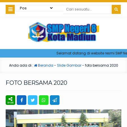
Selamat datang di website resmi SMP Neg
Anda ada di :
Beranda
-
Slide Gambar
-
foto bersama 2020
FOTO BERSAMA 2020