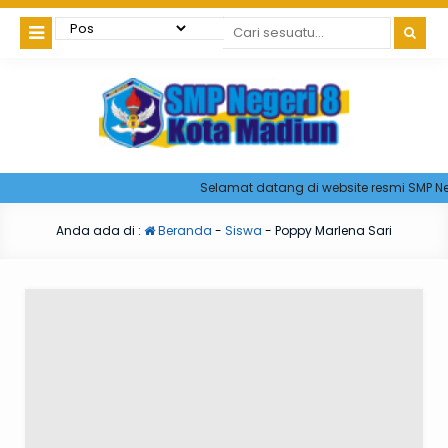
Selamat datang di website resmi SMP Neg
Anda ada di :
Beranda
-
Siswa
-
Poppy Marlena Sari