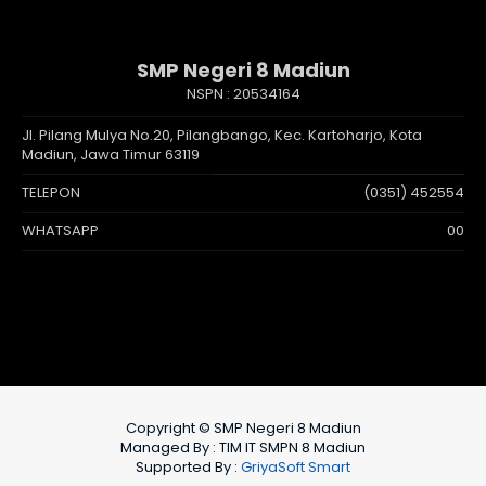
SMP Negeri 8 Madiun
NSPN :
20534164
Jl. Pilang Mulya No.20, Pilangbango, Kec. Kartoharjo, Kota
Madiun, Jawa Timur 63119
TELEPON
(0351) 452554
WHATSAPP
00
Copyright © SMP Negeri 8 Madiun
Managed By : TIM IT SMPN 8 Madiun
Supported By :
GriyaSoft Smart