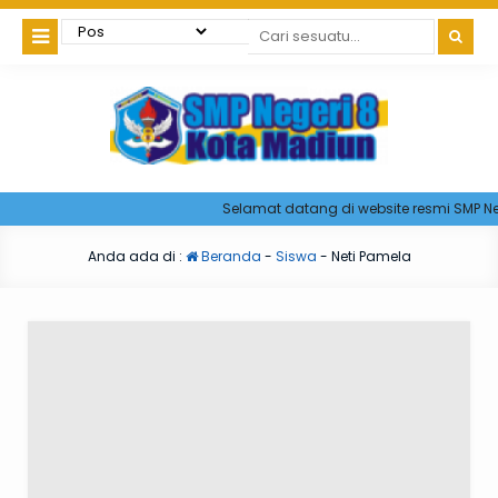
Selamat datang di website resmi SMP Neg
Anda ada di :
Beranda
-
Siswa
-
Neti Pamela