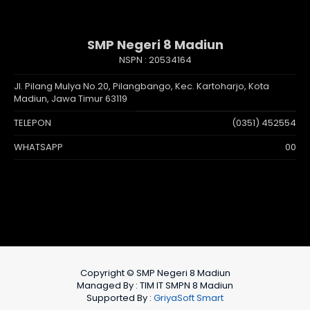
SMP Negeri 8 Madiun
NSPN :
20534164
Jl. Pilang Mulya No.20, Pilangbango, Kec. Kartoharjo, Kota
Madiun, Jawa Timur 63119
TELEPON
(0351) 452554
WHATSAPP
00
Copyright © SMP Negeri 8 Madiun
Managed By : TIM IT SMPN 8 Madiun
Supported By :
GriyaSoft Smart