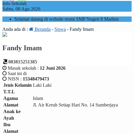
Info Sekolah
Sabtu, 08 Agu 2026
Selamat datang di website resmi SMP Negeri 8 Madiun
Anda ada di :
Beranda
-
Siswa
-
Fandy Imam
Fandy Imam
083815251385
Masuk sekolah :
12 Juni 2026
Saat ini di
NISN :
15348479473
Jenis Kelamin
Laki Laki
T.T.L
Agama
Islam
Alamat
Jl. Air Keruh Setiap Hari No. 14 Sumberjaya
Anak ke
Ayah
Ibu
Alamat