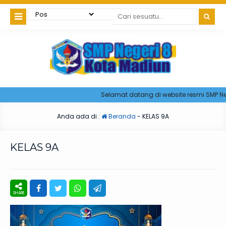
Selamat datang di website resmi SMP Nege
Anda ada di :
Beranda
-
KELAS 9A
KELAS 9A