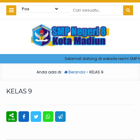
Selamat datang di website resmi SMP Ne
Anda ada di :
Beranda
-
KELAS 9
KELAS 9