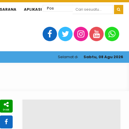
ASARANA
APLIKASI
Selamat datang di website resmi SMP Neg
Sabtu, 08 Agu 2026