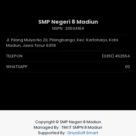
SMP Negeri 8 Madiun
NSPN :
20534164
Jl. Pilang Mulya No.20, Pilangbango, Kec. Kartoharjo, Kota
Madiun, Jawa Timur 63119
TELEPON
(0351) 452554
WHATSAPP
00
Copyright © SMP Negeri 8 Madiun
Managed By : TIM IT SMPN 8 Madiun
Supported By :
GriyaSoft Smart