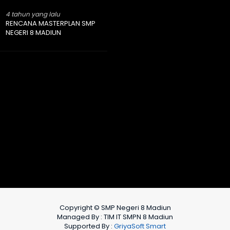
4 tahun yang lalu
RENCANA MASTERPLAN SMP
NEGERI 8 MADIUN
Copyright © SMP Negeri 8 Madiun
Managed By : TIM IT SMPN 8 Madiun
Supported By :
GriyaSoft Smart