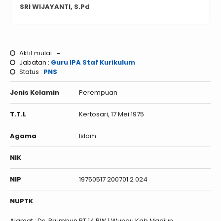
SRI WIJAYANTI, S.Pd
Aktif mulai :
-
Jabatan :
Guru IPA
Staf Kurikulum
Status :
PNS
Jenis Kelamin
Perempuan
T.T.L
Kertosari, 17 Mei 1975
Agama
Islam
NIK
NIP
19750517 200701 2 024
NUPTK
Alamat : Ds. Brumbun RT.14 RW.1 Wungu Kab.Madiun