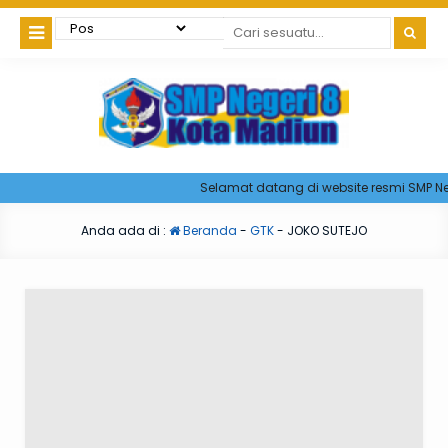
Selamat datang di website resmi SMP Neg
Anda ada di :
Beranda
-
GTK
-
JOKO SUTEJO