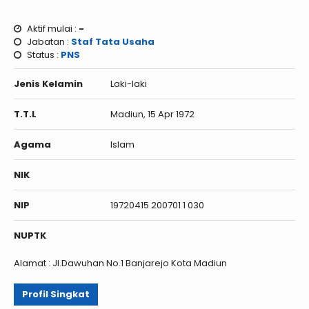
Aktif mulai :
-
Jabatan :
Staf Tata Usaha
Status :
PNS
Jenis Kelamin
Laki-laki
T.T.L
Madiun, 15 Apr 1972
Agama
Islam
NIK
NIP
19720415 200701 1 030
NUPTK
Alamat : Jl.Dawuhan No.1 Banjarejo Kota Madiun
Profil Singkat