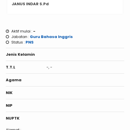
JANUS INDAR S.Pd
Aktif mulai :
-
Jabatan :
Guru Bahasa Inggris
Status :
PNS
Jenis Kelamin
T.T.L
-, -
Agama
NIK
NIP
NUPTK
Alamat :