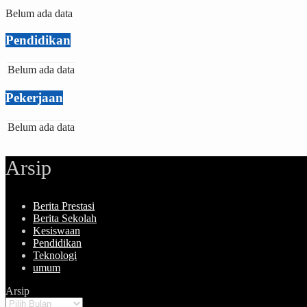
Belum ada data
Pendidikan
Belum ada data
Pekerjaan
Belum ada data
Arsip
Berita Prestasi
Berita Sekolah
Kesiswaan
Pendidikan
Teknologi
umum
Arsip