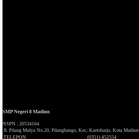
SMP Negeri 8 Madiun
NSPN :
20534164
Jl. Pilang Mulya No.20, Pilangbango, Kec. Kartoharjo, Kota Madiu
TELEPON
(0351) 452554