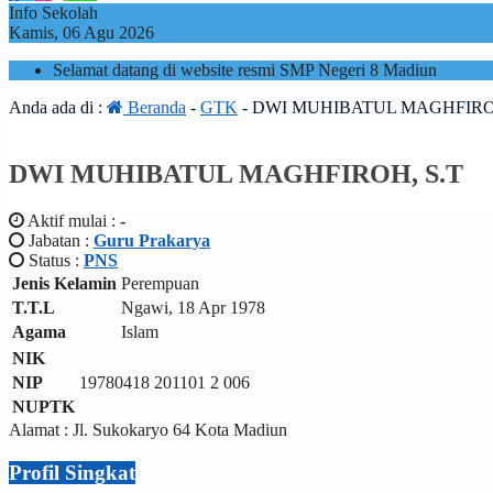
Info Sekolah
Kamis, 06 Agu 2026
Selamat datang di website resmi SMP Negeri 8 Madiun
Anda ada di :
Beranda
-
GTK
-
DWI MUHIBATUL MAGHFIROH
DWI MUHIBATUL MAGHFIROH, S.T
Aktif mulai :
-
Jabatan :
Guru Prakarya
Status :
PNS
Jenis Kelamin
Perempuan
T.T.L
Ngawi, 18 Apr 1978
Agama
Islam
NIK
NIP
19780418 201101 2 006
NUPTK
Alamat : Jl. Sukokaryo 64 Kota Madiun
Profil Singkat