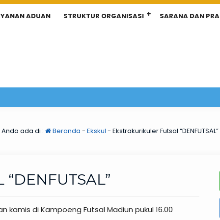
AYANAN ADUAN
STRUKTUR ORGANISASI
SARANA DAN PR
Anda ada di :
Beranda
-
Ekskul
-
Ekstrakurikuler Futsal “DENFUTSAL”
 “DENFUTSAL”
 dan kamis di Kampoeng Futsal Madiun pukul 16.00