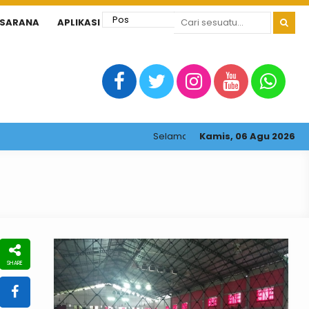
ASARANA
APLIKASI
Selamat datang di website resmi SM
Kamis, 06 Agu 2026