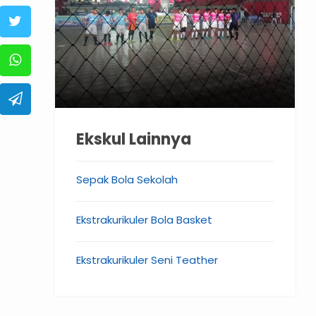
Ekskul Lainnya
Sepak Bola Sekolah
Ekstrakurikuler Bola Basket
Ekstrakurikuler Seni Teather