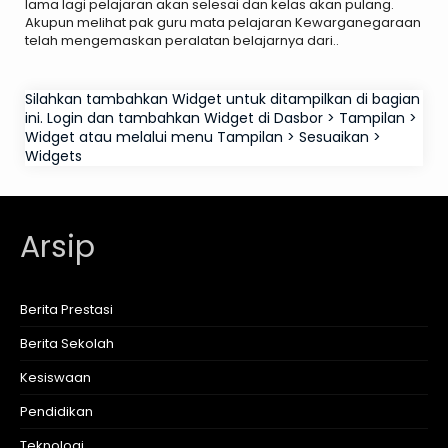
lama lagi pelajaran akan selesai dan kelas akan pulang.
Akupun melihat pak guru mata pelajaran Kewarganegaraan
telah mengemaskan peralatan belajarnya dari..
Silahkan tambahkan Widget untuk ditampilkan di bagian
ini. Login dan tambahkan Widget di Dasbor > Tampilan >
Widget atau melalui menu Tampilan > Sesuaikan >
Widgets
Arsip
Berita Prestasi
Berita Sekolah
Kesiswaan
Pendidikan
Teknologi