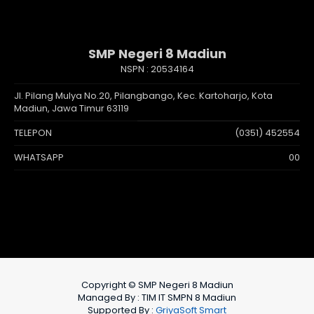
SMP Negeri 8 Madiun
NSPN :
20534164
Jl. Pilang Mulya No.20, Pilangbango, Kec. Kartoharjo, Kota
Madiun, Jawa Timur 63119
TELEPON
(0351) 452554
WHATSAPP
00
Copyright © SMP Negeri 8 Madiun
Managed By : TIM IT SMPN 8 Madiun
Supported By :
GriyaSoft Smart